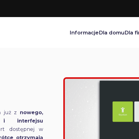
Informacje
Dla domu
Dla fi
a już z
nowego,
i interfejsu
ort dostępnej w
rótce otrzymają