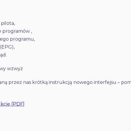
pilota,
e programów ,
cego programu,
 (EPG),
ąd.
owy wzwyż
ną przez nas krótką instrukcją nowego interfejsu – po
ukcję [PDF]