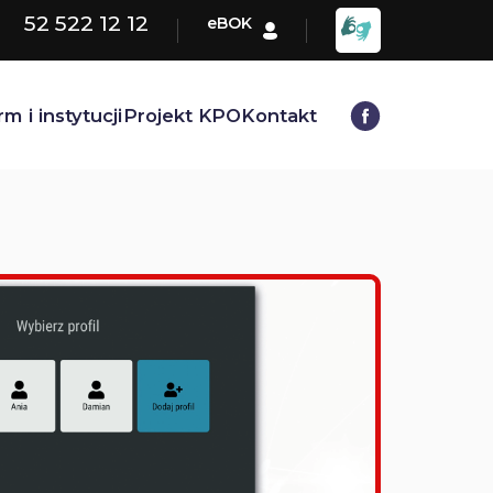
52 522 12 12
eBOK
rm i instytucji
Projekt KPO
Kontakt