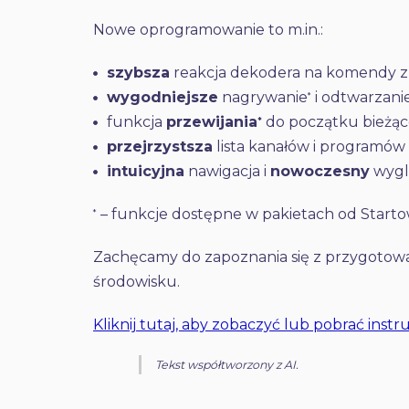
Nowe oprogramowanie to m.in.:
szybsza
reakcja dekodera na komendy z 
wygodniejsze
nagrywanie
i odtwarzani
*
funkcja
przewijania
do początku bieżą
*
przejrzystsza
lista kanałów i programów
intuicyjna
nawigacja i
nowoczesny
wygl
– funkcje dostępne w pakietach od Start
*
Zachęcamy do zapoznania się z przygotowa
środowisku.
Kliknij tutaj, aby zobaczyć lub pobrać instr
Tekst współtworzony z AI.