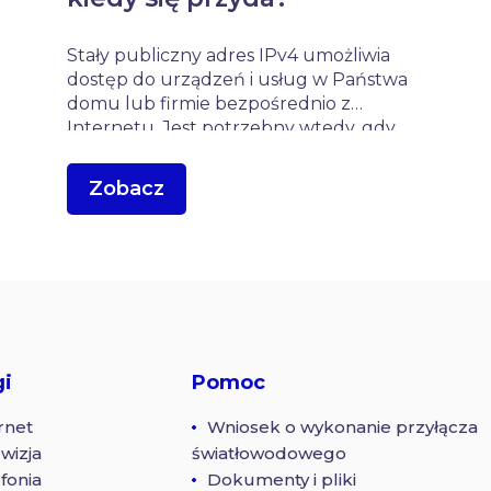
Stały publiczny adres IPv4 umożliwia
dostęp do urządzeń i usług w Państwa
domu lub firmie bezpośrednio z
Internetu. Jest potrzebny wtedy, gdy
chcą Państwo połączyć się z kamerami,
serwerem gry, komputerem,
Zobacz
automatyką domową albo własnym
serwerem VPN z innej lokalizacji.
Standardowo Internet w naszej sieci […]
gi
Pomoc
rnet
Wniosek o wykonanie przyłącza
wizja
światłowodowego
fonia
Dokumenty i pliki