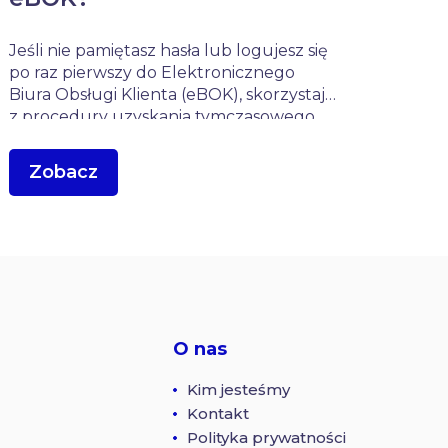
Jeśli nie pamiętasz hasła lub logujesz się
po raz pierwszy do Elektronicznego
Biura Obsługi Klienta (eBOK), skorzystaj
z procedury uzyskania tymczasowego
PIN-u. 🔐 Jak wygenerować tymczasowy
PIN? Wejdź na stronę: ebok.elbonet.pl
Zobacz
Pod przyciskiem „Zaloguj się” kliknij link
„Uzyskaj dostęp do eBOK”. Wybierz
sposób otrzymania tymczasowego […]
O nas
Kim jesteśmy
Kontakt
Polityka prywatności