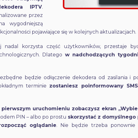
dekodera IPTV
.
ymalizowane przez
na wygodniejszą
jonalności pojawiające się w kolejnych aktualizacjach.
j nadal korzysta część użytkowników, przestaje być
chnologicznych. Dlatego
w nadchodzących tygodnia
ezbędne będzie odłączenie dekodera od zasilania i p
dokładnym terminie
zostaniesz poinformowany SM
 pierwszym uruchomieniu zobaczysz ekran „Wybier
kodem PIN – albo po prostu
skorzystać z domyślnego 
 rozpocząć oglądanie
. Nie będzie trzeba ponownie 