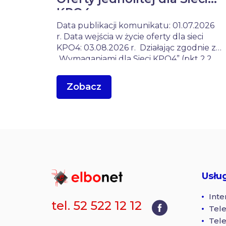
KPO4
​Data publikacji komunikatu: 01.07.2026
r. Data wejścia w życie oferty dla sieci
KPO4: 03.08.2026 r. ​ Działając zgodnie z
„Wymaganiami dla Sieci KPO4” (pkt 2.2
ppkt 5 lit. b), ELBONET Tucholski,
Senger Spółka Jawna informuje o
Zobacz
wdrożeniu oferty hurtowej dla sieci
telekomunikacyjnej budowanej w
ramach […]
Usłu
Inte
tel. 52 522 12 12
Tele
Tele